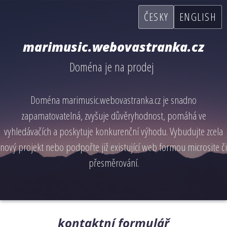
ČESKY
ENGLISH
marimusic.webovastranka.cz
Doména je na prodej
Doména marimusic.webovastranka.cz je snadno
zapamatovatelná, zvyšuje důvěryhodnost, pomáhá ve
vyhledávačích a poskytuje konkurenční výhodu. Vybudujte zcela
nový projekt nebo podpořte již existující web formou microsite či
přesměrování.
kontaktní formulář